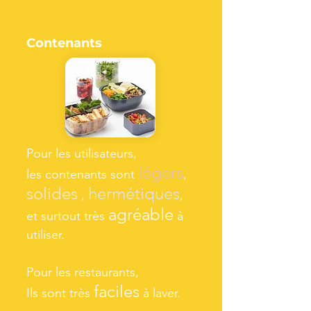
Contenants
Pour les utilisateurs,
lég
e
rs
les contenants sont
,
solides
hermétique
s
,
,
agréable
et surtout très
à
utiliser.
Pour les restaurants,
facile
s
Ils sont très
à laver.