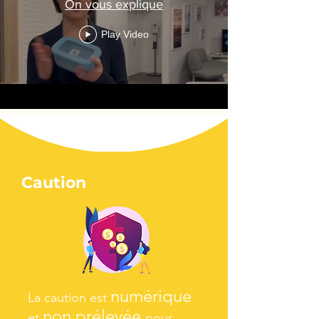
On vous explique
Play Video
Caution
numériq
ue
La caution est
non prélevée
et
pour