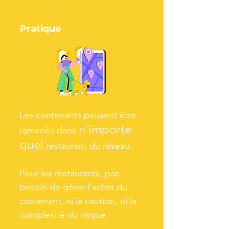
Pratique
Les contenants peuvent être
n'importe
ramenés dans
quel
restaurant du réseau.
Pour les restaurants, pas
besoin de gérer l'achat du
contenant, ni la caution, ni la
complexité du risque