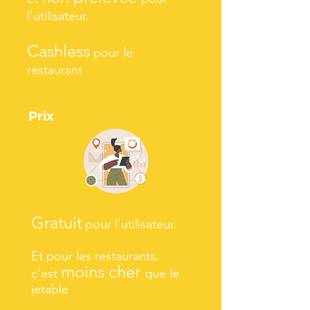
l'utilisateur.
Cashless
pour le
restaurant
Prix
Gratuit
pour l'utilisateur
.
Et pour les restaurants,
moins cher
ç'est
que le
jetable